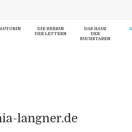
 AUTORIN
DIE HERRIN
DAS HAUS
DER LETTERN
DER
BUCHSTABEN
mns][trx_column_item]
?
hia-langner.de