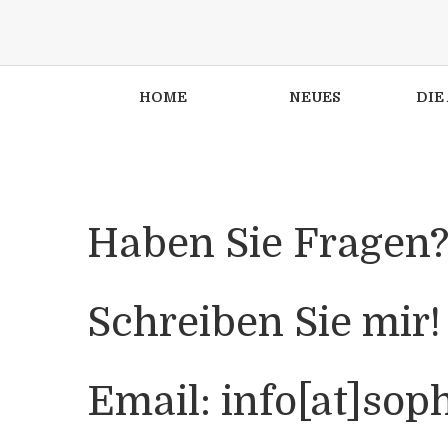
HOME
NEUES
DIE
[vc_row][vc_column][trx_content][trx_colu
Haben Sie Fragen
Schreiben Sie mir!
Email: info[at]sop