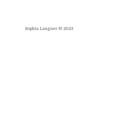
[/vc_column_text][/trx_column_item][/trx_c
Sophia Langner © 2023